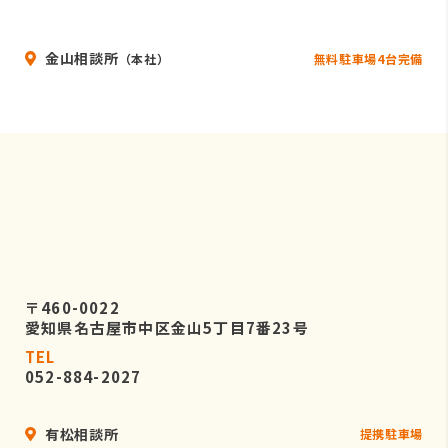
いることを条件として委託先を厳選し
たうえで、機密保持契約を委託先と締
金山相談所
結し、お客様の個人情報を厳密に管理
無料駐車場4台完備
（本社）
させます。
５．個人情報の開示等の請求
お客様は、弊社に対してご自身の個人
情報の開示等（利用目的の通知、開
示、内容の訂正・追加・削除、利用の
停止または消去、第三者への提供の停
止）に関して、当社問合わせ窓口に申
し出ることができます。
〒460-0022
その際、弊社はお客様ご本人を確認さ
愛知県名古屋市中区金山5丁目7番23号
せていただいたうえで、合理的な期間
TEL
内に対応いたします。
052-884-2027
なお、個人情報に関する弊社問合わせ
先は、次の通りです。
有松相談所
提携駐車場