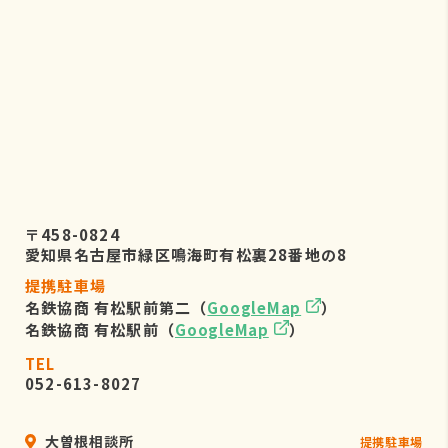
株式会社リーフビジョン 個人情報保
護管理事務局
〒460-0022 愛知県名古屋市中区金
山五丁目7番23号
TEL：052-884-2050
（受付時間 平日9：00～17：00)
６．個人情報を提供されることの任
意性について
〒458-0824
お客様がご自身の個人情報を弊社に提
愛知県名古屋市緑区鳴海町有松裏28番地の8
供されるか否かは、お客様のご判断に
提携駐車場
よりますが、もしご提供されない場合
名鉄協商 有松駅前第二（
GoogleMap
）
には、適切なサービスが提供できない
名鉄協商 有松駅前（
GoogleMap
）
場合がありますので予めご了承くださ
い。
TEL
052-613-8027
大曽根相談所
提携駐車場