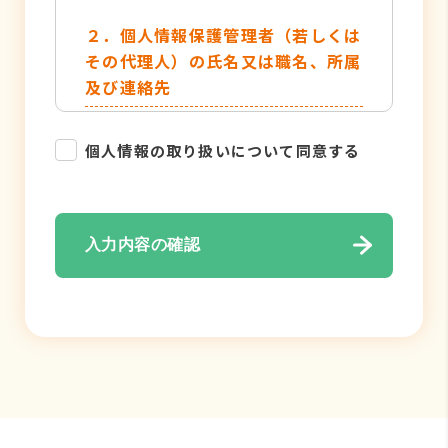
２．個人情報保護管理者（若しくは
その代理人）の氏名又は職名、所属
及び連絡先
管理者名：個人情報保護管理者
個人情報の取り扱いについて同意する
TEL：052-884-2050
３．個人情報の利用目的
入力内容の確認
・各種お問い合わせ対応のため
・弊社サービスのご案内の為
４．個人情報の取り扱い業務の委託
個人情報の取扱業務の全部または一部
を外部に業務委託する場合がありま
す。その際、弊社は、個人情報を適切
に保護できる管理体制を敷き実行して