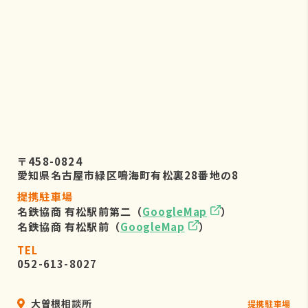
株式会社リーフビジョン 個人情報保
護管理事務局
〒460-0022 愛知県名古屋市中区金
山五丁目7番23号
TEL：052-884-2050
（受付時間 平日9：00～17：00)
６．個人情報を提供されることの任
意性について
〒458-0824
お客様がご自身の個人情報を弊社に提
愛知県名古屋市緑区鳴海町有松裏28番地の8
供されるか否かは、お客様のご判断に
提携駐車場
よりますが、もしご提供されない場合
名鉄協商 有松駅前第二（
GoogleMap
）
には、適切なサービスが提供できない
名鉄協商 有松駅前（
GoogleMap
）
場合がありますので予めご了承くださ
い。
TEL
052-613-8027
大曽根相談所
提携駐車場