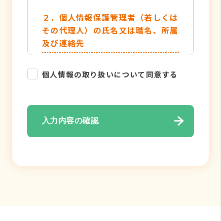
２．個人情報保護管理者（若しくは
その代理人）の氏名又は職名、所属
及び連絡先
管理者名：個人情報保護管理者
個人情報の取り扱いについて同意する
TEL：052-884-2050
３．個人情報の利用目的
入力内容の確認
・各種お問い合わせ対応のため
・弊社サービスのご案内の為
４．個人情報の取り扱い業務の委託
個人情報の取扱業務の全部または一部
を外部に業務委託する場合がありま
す。その際、弊社は、個人情報を適切
に保護できる管理体制を敷き実行して