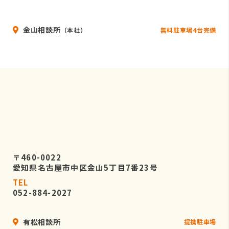
いることを条件として委託先を厳選し
たうえで、機密保持契約を委託先と締
金山相談所
結し、お客様の個人情報を厳密に管理
無料駐車場4台完備
（本社）
させます。
５．個人情報の開示等の請求
お客様は、弊社に対してご自身の個人
情報の開示等（利用目的の通知、開
示、内容の訂正・追加・削除、利用の
停止または消去、第三者への提供の停
止）に関して、当社問合わせ窓口に申
し出ることができます。
〒460-0022
その際、弊社はお客様ご本人を確認さ
愛知県名古屋市中区金山5丁目7番23号
せていただいたうえで、合理的な期間
TEL
内に対応いたします。
052-884-2027
なお、個人情報に関する弊社問合わせ
先は、次の通りです。
有松相談所
提携駐車場