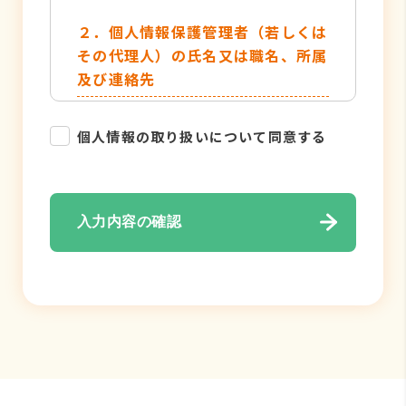
２．個人情報保護管理者（若しくは
その代理人）の氏名又は職名、所属
及び連絡先
管理者名：個人情報保護管理者
個人情報の取り扱いについて同意する
TEL：052-884-2050
３．個人情報の利用目的
入力内容の確認
・各種お問い合わせ対応のため
・弊社サービスのご案内の為
４．個人情報の取り扱い業務の委託
個人情報の取扱業務の全部または一部
を外部に業務委託する場合がありま
す。その際、弊社は、個人情報を適切
に保護できる管理体制を敷き実行して