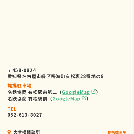
株式会社リーフビジョン 個人情報保
護管理事務局
〒460-0022 愛知県名古屋市中区金
山五丁目7番23号
TEL：052-884-2050
（受付時間 平日9：00～17：00)
６．個人情報を提供されることの任
意性について
〒458-0824
お客様がご自身の個人情報を弊社に提
愛知県名古屋市緑区鳴海町有松裏28番地の8
供されるか否かは、お客様のご判断に
提携駐車場
よりますが、もしご提供されない場合
名鉄協商 有松駅前第二（
GoogleMap
）
には、適切なサービスが提供できない
名鉄協商 有松駅前（
GoogleMap
）
場合がありますので予めご了承くださ
い。
TEL
052-613-8027
大曽根相談所
提携駐車場