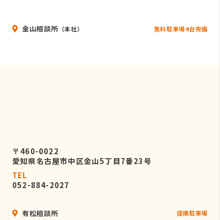
いることを条件として委託先を厳選し
たうえで、機密保持契約を委託先と締
金山相談所
結し、お客様の個人情報を厳密に管理
無料駐車場4台完備
（本社）
させます。
５．個人情報の開示等の請求
お客様は、弊社に対してご自身の個人
情報の開示等（利用目的の通知、開
示、内容の訂正・追加・削除、利用の
停止または消去、第三者への提供の停
止）に関して、当社問合わせ窓口に申
し出ることができます。
〒460-0022
その際、弊社はお客様ご本人を確認さ
愛知県名古屋市中区金山5丁目7番23号
せていただいたうえで、合理的な期間
TEL
内に対応いたします。
052-884-2027
なお、個人情報に関する弊社問合わせ
先は、次の通りです。
有松相談所
提携駐車場