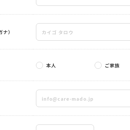
ガナ）
本人
ご家族