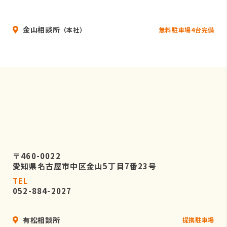
いることを条件として委託先を厳選し
たうえで、機密保持契約を委託先と締
金山相談所
結し、お客様の個人情報を厳密に管理
無料駐車場4台完備
（本社）
させます。
５．個人情報の開示等の請求
お客様は、弊社に対してご自身の個人
情報の開示等（利用目的の通知、開
示、内容の訂正・追加・削除、利用の
停止または消去、第三者への提供の停
止）に関して、当社問合わせ窓口に申
し出ることができます。
〒460-0022
その際、弊社はお客様ご本人を確認さ
愛知県名古屋市中区金山5丁目7番23号
せていただいたうえで、合理的な期間
TEL
内に対応いたします。
052-884-2027
なお、個人情報に関する弊社問合わせ
先は、次の通りです。
有松相談所
提携駐車場