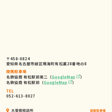
株式会社リーフビジョン 個人情報保
護管理事務局
〒460-0022 愛知県名古屋市中区金
山五丁目7番23号
TEL：052-884-2050
（受付時間 平日9：00～17：00)
６．個人情報を提供されることの任
意性について
〒458-0824
お客様がご自身の個人情報を弊社に提
愛知県名古屋市緑区鳴海町有松裏28番地の8
供されるか否かは、お客様のご判断に
提携駐車場
よりますが、もしご提供されない場合
名鉄協商 有松駅前第二（
GoogleMap
）
には、適切なサービスが提供できない
名鉄協商 有松駅前（
GoogleMap
）
場合がありますので予めご了承くださ
い。
TEL
052-613-8027
大曽根相談所
提携駐車場