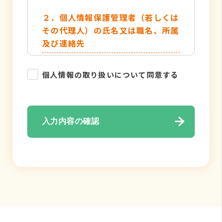
２．個人情報保護管理者（若しくは
その代理人）の氏名又は職名、所属
及び連絡先
管理者名：個人情報保護管理者
個人情報の取り扱いについて同意する
TEL：052-884-2050
３．個人情報の利用目的
入力内容の確認
・各種お問い合わせ対応のため
・弊社サービスのご案内の為
４．個人情報の取り扱い業務の委託
個人情報の取扱業務の全部または一部
を外部に業務委託する場合がありま
す。その際、弊社は、個人情報を適切
に保護できる管理体制を敷き実行して