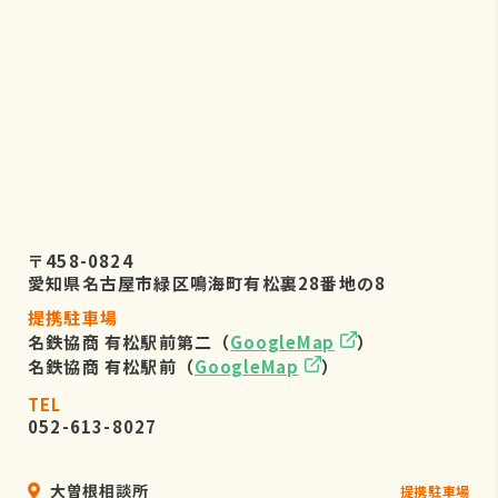
株式会社リーフビジョン 個人情報保
護管理事務局
〒460-0022 愛知県名古屋市中区金
山五丁目7番23号
TEL：052-884-2050
（受付時間 平日9：00～17：00)
６．個人情報を提供されることの任
意性について
〒458-0824
お客様がご自身の個人情報を弊社に提
愛知県名古屋市緑区鳴海町有松裏28番地の8
供されるか否かは、お客様のご判断に
提携駐車場
よりますが、もしご提供されない場合
名鉄協商 有松駅前第二（
GoogleMap
）
には、適切なサービスが提供できない
名鉄協商 有松駅前（
GoogleMap
）
場合がありますので予めご了承くださ
い。
TEL
052-613-8027
大曽根相談所
提携駐車場