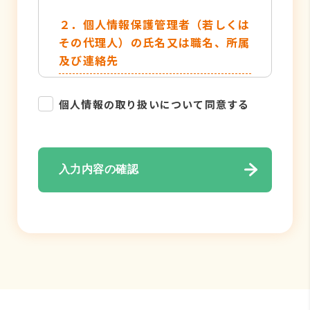
２．個人情報保護管理者（若しくは
その代理人）の氏名又は職名、所属
及び連絡先
管理者名：個人情報保護管理者
個人情報の取り扱いについて同意する
TEL：052-884-2050
３．個人情報の利用目的
入力内容の確認
・各種お問い合わせ対応のため
・弊社サービスのご案内の為
４．個人情報の取り扱い業務の委託
個人情報の取扱業務の全部または一部
を外部に業務委託する場合がありま
す。その際、弊社は、個人情報を適切
に保護できる管理体制を敷き実行して