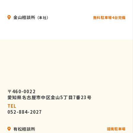
いることを条件として委託先を厳選し
たうえで、機密保持契約を委託先と締
金山相談所
結し、お客様の個人情報を厳密に管理
無料駐車場4台完備
（本社）
させます。
５．個人情報の開示等の請求
お客様は、弊社に対してご自身の個人
情報の開示等（利用目的の通知、開
示、内容の訂正・追加・削除、利用の
停止または消去、第三者への提供の停
止）に関して、当社問合わせ窓口に申
し出ることができます。
〒460-0022
その際、弊社はお客様ご本人を確認さ
愛知県名古屋市中区金山5丁目7番23号
せていただいたうえで、合理的な期間
TEL
内に対応いたします。
052-884-2027
なお、個人情報に関する弊社問合わせ
先は、次の通りです。
有松相談所
提携駐車場