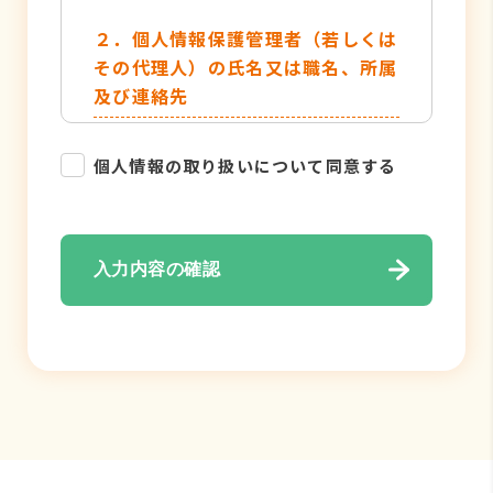
２．個人情報保護管理者（若しくは
その代理人）の氏名又は職名、所属
及び連絡先
管理者名：個人情報保護管理者
個人情報の取り扱いについて同意する
TEL：052-884-2050
３．個人情報の利用目的
入力内容の確認
・各種お問い合わせ対応のため
・弊社サービスのご案内の為
４．個人情報の取り扱い業務の委託
個人情報の取扱業務の全部または一部
を外部に業務委託する場合がありま
す。その際、弊社は、個人情報を適切
に保護できる管理体制を敷き実行して