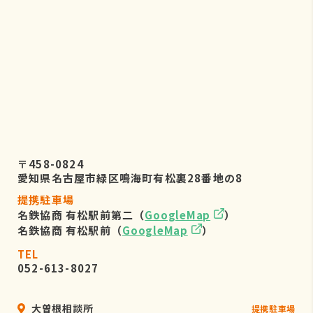
株式会社リーフビジョン 個人情報保
護管理事務局
〒460-0022 愛知県名古屋市中区金
山五丁目7番23号
TEL：052-884-2050
（受付時間 平日9：00～17：00)
６．個人情報を提供されることの任
意性について
〒458-0824
お客様がご自身の個人情報を弊社に提
愛知県名古屋市緑区鳴海町有松裏28番地の8
供されるか否かは、お客様のご判断に
提携駐車場
よりますが、もしご提供されない場合
名鉄協商 有松駅前第二（
GoogleMap
）
には、適切なサービスが提供できない
名鉄協商 有松駅前（
GoogleMap
）
場合がありますので予めご了承くださ
い。
TEL
052-613-8027
大曽根相談所
提携駐車場