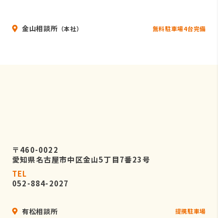
いることを条件として委託先を厳選し
たうえで、機密保持契約を委託先と締
金山相談所
結し、お客様の個人情報を厳密に管理
無料駐車場4台完備
（本社）
させます。
５．個人情報の開示等の請求
お客様は、弊社に対してご自身の個人
情報の開示等（利用目的の通知、開
示、内容の訂正・追加・削除、利用の
停止または消去、第三者への提供の停
止）に関して、当社問合わせ窓口に申
し出ることができます。
〒460-0022
その際、弊社はお客様ご本人を確認さ
愛知県名古屋市中区金山5丁目7番23号
せていただいたうえで、合理的な期間
TEL
内に対応いたします。
052-884-2027
なお、個人情報に関する弊社問合わせ
先は、次の通りです。
有松相談所
提携駐車場