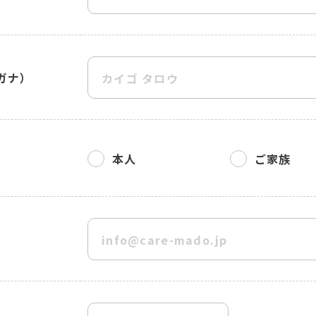
ガナ）
本人
ご家族