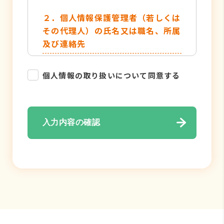
２．個人情報保護管理者（若しくは
その代理人）の氏名又は職名、所属
及び連絡先
管理者名：個人情報保護管理者
個人情報の取り扱いについて同意する
TEL：052-884-2050
３．個人情報の利用目的
入力内容の確認
・各種お問い合わせ対応のため
・弊社サービスのご案内の為
４．個人情報の取り扱い業務の委託
個人情報の取扱業務の全部または一部
を外部に業務委託する場合がありま
す。その際、弊社は、個人情報を適切
に保護できる管理体制を敷き実行して