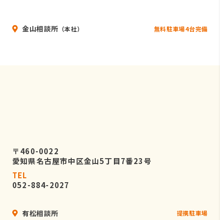
いることを条件として委託先を厳選し
たうえで、機密保持契約を委託先と締
金山相談所
結し、お客様の個人情報を厳密に管理
無料駐車場4台完備
（本社）
させます。
５．個人情報の開示等の請求
お客様は、弊社に対してご自身の個人
情報の開示等（利用目的の通知、開
示、内容の訂正・追加・削除、利用の
停止または消去、第三者への提供の停
止）に関して、当社問合わせ窓口に申
し出ることができます。
〒460-0022
その際、弊社はお客様ご本人を確認さ
愛知県名古屋市中区金山5丁目7番23号
せていただいたうえで、合理的な期間
TEL
内に対応いたします。
052-884-2027
なお、個人情報に関する弊社問合わせ
先は、次の通りです。
有松相談所
提携駐車場