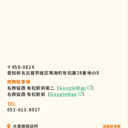
株式会社リーフビジョン 個人情報保
護管理事務局
〒460-0022 愛知県名古屋市中区金
山五丁目7番23号
TEL：052-884-2050
（受付時間 平日9：00～17：00)
６．個人情報を提供されることの任
意性について
〒458-0824
お客様がご自身の個人情報を弊社に提
愛知県名古屋市緑区鳴海町有松裏28番地の8
供されるか否かは、お客様のご判断に
提携駐車場
よりますが、もしご提供されない場合
名鉄協商 有松駅前第二（
GoogleMap
）
には、適切なサービスが提供できない
名鉄協商 有松駅前（
GoogleMap
）
場合がありますので予めご了承くださ
い。
TEL
052-613-8027
大曽根相談所
提携駐車場